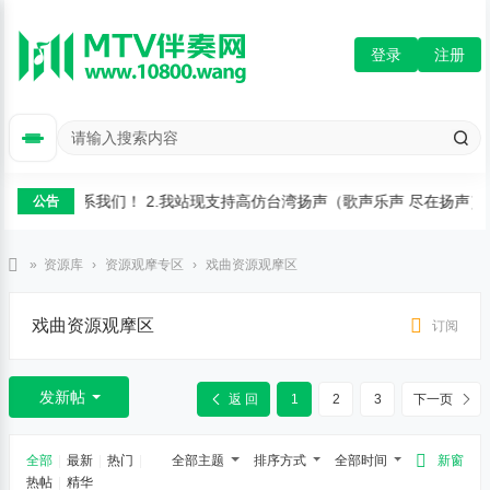
登录
注册
定制可以联系我们！ 2.我站现支持高仿台湾扬声（歌声乐声 尽在扬声）、
公告
»
资源库
›
资源观摩专区
›
戏曲资源观摩区
M
戏曲资源观摩区
订阅
T
V
伴
发新帖
返 回
1
2
3
下一页
奏
网
全部
|
最新
|
热门
|
全部主题
排序方式
全部时间
新窗
热帖
|
精华
-