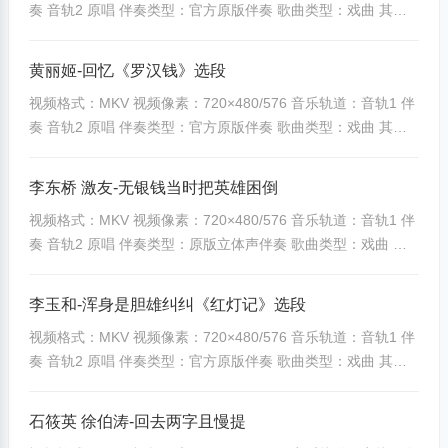
奏 音轨2 原唱 伴奏类型：官方原版伴奏 歌曲类型：戏曲 其他
T
unpandown] ...
备注：无特殊说明
V
[banzoos_yunpandown]488|d4ce9f7a9fd13854[/banzoos_yu
黄丽姬-回忆《罗汉钱》选段
伴
npandown]
奏
视频格式：MKV 视频像素：720×480/576 音乐轨道：音轨1 伴
[banzoos_yunpandown]3900|0214298341b18e9f[/banzoos_y
奏 音轨2 原唱 伴奏类型：官方原版伴奏 歌曲类型：戏曲 其他
视
unpandown] ...
备注：无特殊说明
频
[banzoos_yunpandown]489|1e8edbbd392950a8[/banzoos_y
定
李东桥 激友-无银钱当时把英雄困倒
unpandown]
制
视频格式：MKV 视频像素：720×480/576 音乐轨道：音轨1 伴
[banzoos_yunpandown]3901|e83c57c87f04aed5[/banzoos_y
奏 音轨2 原唱 伴奏类型：原版立体声伴奏 歌曲类型：戏曲 其
unpandown] ...
他备注：无特殊说明
[banzoos_yunpandown]490|a499da146f39ca16[/banzoos_yu
李玉和-浑身是胆雄纠纠《红灯记》选段
npandown]
视频格式：MKV 视频像素：720×480/576 音乐轨道：音轨1 伴
[banzoos_yunpandown]3902|9986bd3494ec6b0b[/banzoos_
奏 音轨2 原唱 伴奏类型：官方原版伴奏 歌曲类型：戏曲 其他
yunpandown] ...
备注：无特殊说明
[banzoos_yunpandown]500|a5956c89bf1f0fc0[/banzoos_yun
石筱英 徐伯涛-回去两字且慢提
pandown]