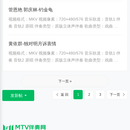
[banzoos_yunpandown]653|f9df23296f61a17a[/banzoos_yun
管恩艳 郭庆林-钓金龟
pandown]
视频格式：MKV 视频像素：720×480/576 音乐轨道：音轨1 伴
[banzoos_yunpandown]4065|9d783e8ef38bfa39[/banzoos_y
奏 音轨2 原唱 伴奏类型：原版立体声伴奏 歌曲类型：戏曲 其
unpandown] ...
他备注：无特殊说明
[banzoos_yunpandown]654|9b2d47e3fabde2da[/banzoos_yu
黄依群-独对明月诉衷情
npandown]
视频格式：MKV 视频像素：720×480/576 音乐轨道：音轨1 伴
[banzoos_yunpandown]4066|2b52c4fc6d8c54b9[/banzoos_y
奏 音轨2 原唱 伴奏类型：原版立体声伴奏 歌曲类型：戏曲 其
unpandown] ...
他备注：无特殊说明
[banzoos_yunpandown]655|53e2d52f70faf41c[/banzoos_yun
pandown]
下一页 »
[banzoos_yunpandown]4067|d2e8a8a31979ea07[/banzoos_
yunpandown] ...
返 回
1
2
3
下一页
发新帖