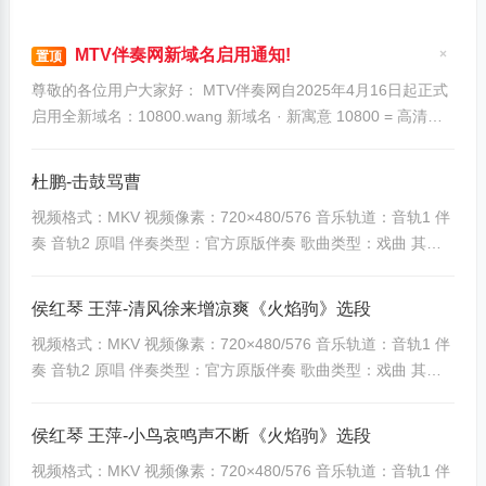
高
MTV伴奏网新域名启用通知!
置顶
音
隐
藏
尊敬的各位用户大家好： MTV伴奏网自2025年4月16日起正式
质
置
顶
启用全新域名：10800.wang 新域名 · 新寓意 10800 = 高清视
帖
高
界 × 乐无止境 「1080」 —— 代表高清品质，为您呈现更清
画
晰、更专业的高清伴奏视频！ 「+0」 —— “0”象征从起点出
杜鹏-击鼓骂曹
质
发，乐无止 ...
高
视频格式：MKV 视频像素：720×480/576 音乐轨道：音轨1 伴
奏 音轨2 原唱 伴奏类型：官方原版伴奏 歌曲类型：戏曲 其他
品
备注：无特殊说明
质
[banzoos_yunpandown]486|5160052742ee3793[/banzoos_y
侯红琴 王萍-清风徐来增凉爽《火焰驹》选段
专
unpandown]
注
视频格式：MKV 视频像素：720×480/576 音乐轨道：音轨1 伴
[banzoos_yunpandown]3898|72aec16316477637[/banzoos_
奏 音轨2 原唱 伴奏类型：官方原版伴奏 歌曲类型：戏曲 其他
yunpandown] ...
高
备注：无特殊说明
品
[banzoos_yunpandown]487|30a9e5bacf87b5f1[/banzoos_yu
侯红琴 王萍-小鸟哀鸣声不断《火焰驹》选段
质
npandown]
M
视频格式：MKV 视频像素：720×480/576 音乐轨道：音轨1 伴
[banzoos_yunpandown]3899|2121694fa298adc6[/banzoos_y