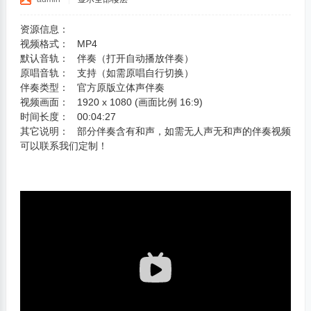
高
资源信息：
音
视频格式： MP4
质
默认音轨： 伴奏（打开自动播放伴奏）
原唱音轨： 支持（如需原唱自行切换）
高
伴奏类型： 官方原版立体声伴奏
画
视频画面： 1920 x 1080 (画面比例 16:9)
时间长度： 00:04:27
质
其它说明： 部分伴奏含有和声，如需无人声无和声的伴奏视频
高
可以联系我们定制！
品
质
专
注
高
品
质
M