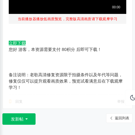
T
V
当前播放器播放低画质预览，完整版高清画质请下载观摩学习
伴
奏
视
立即下载
频
您好 游客，本资源需要支付
80
积分
后即可下载！
定
制
备注说明：老歌高清修复资源限于拍摄条件以及年代等问题，
修复仅仅可以提升观看画质效果，预览试看满意后在下载观摩
学习！
回复
举报
返回列表
发新帖