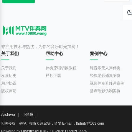
T
V
伴
奏
视
频
专注用技术与热忱，为你的音乐时光加冕！
关于我们
帮助中心
案例中心
定
制
关于我们
伴奏原唱切换教程
纯音乐无人声伴奏
发展历史
样片下载
经典老歌修复案例
用户协议
视频伴奏升降调案例
版权声明
扬声瑞影仿制案例
Archiver
小黑屋
|
|
相关侵权、举报、投诉及建议等，请发 E-mail：fhdmtv@163.com
Powered by
Discuz!
X5.0
© 2001-2026
Discuz! Team
.