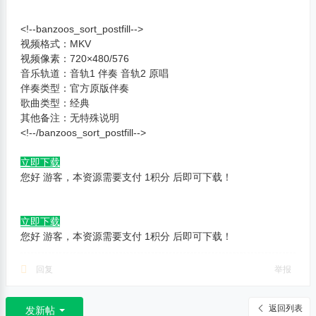
高
<!--banzoos_sort_postfill-->
音
视频格式：MKV
视频像素：720×480/576
质
音乐轨道：音轨1 伴奏 音轨2 原唱
高
伴奏类型：官方原版伴奏
画
歌曲类型：经典
其他备注：无特殊说明
质
<!--/banzoos_sort_postfill-->
高
品
立即下载
您好 游客，本资源需要支付
1
积分
后即可下载！
质
专
立即下载
注
您好 游客，本资源需要支付
1
积分
后即可下载！
高
品
回复
举报
质
M
返回列表
发新帖