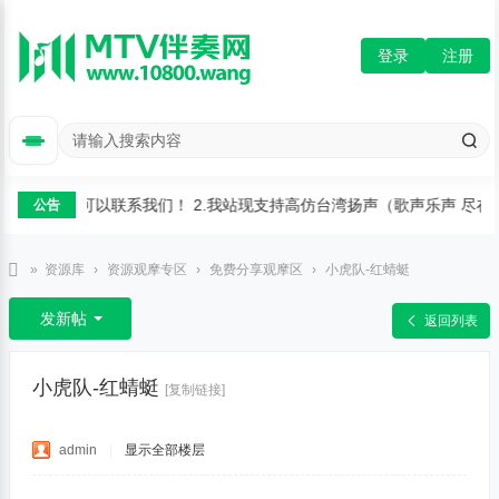
登录
注册
需要修复定制可以联系我们！ 2.我站现支持高仿台湾扬声（歌声乐声 尽在
公告
»
资源库
›
资源观摩专区
›
免费分享观摩区
›
小虎队-红蜻蜓
M
发新帖
返回列表
T
V
小虎队-红蜻蜓
[复制链接]
伴
奏
admin
|
显示全部楼层
网
-