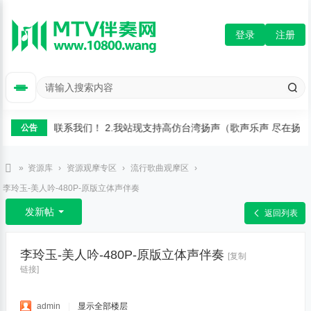
登录
注册
修复定制可以联系我们！ 2.我站现支持高仿台湾扬声（歌声乐声 尽在扬声
公告
»
资源库
›
资源观摩专区
›
流行歌曲观摩区
›
M
李玲玉-美人吟-480P-原版立体声伴奏
T
发新帖
返回列表
V
伴
李玲玉-美人吟-480P-原版立体声伴奏
[复制
奏
链接]
网
admin
|
显示全部楼层
-