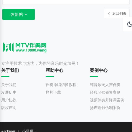
T
V
返回列表
发新帖
伴
奏
视
频
定
专注用技术与热忱，为你的音乐时光加冕！
制
关于我们
帮助中心
案例中心
关于我们
伴奏原唱切换教程
纯音乐无人声伴奏
发展历史
样片下载
经典老歌修复案例
用户协议
视频伴奏升降调案例
版权声明
扬声瑞影仿制案例
Archiver
小黑屋
|
|