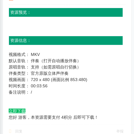
高
资源预览：
音
质
高
资源信息：
画
质
视频格式： MKV
高
默认音轨： 伴奏（打开自动播放伴奏）
原唱音轨： 支持（如需原唱自行切换）
品
伴奏类型： 官方原版立体声伴奏
质
视频画面： 720 x 480 (画面比例 853:480)
专
时间长度： 00:03:56
备注说明： /
注
高
立即下载
品
您好 游客，本资源需要支付
4
积分
后即可下载！
质
M
回复
举报